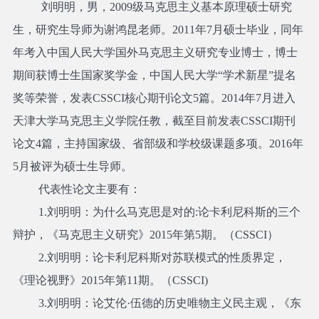
刘明明，男，
2009
级马克思主义基本原理硕士研究
生，研究生导师为谢鸿昆老师。
2011
年
7
月硕士毕业，
同年
年考入中国人民大学国外马克思主义研究专业博士，博士
期间获博士生国家奖学金，中国人民大学“学术新星”提名
奖等荣誉，发表
CSSCI
核心期刊论文
5
篇。
2014
年
7
月进入
天津大学马克思主义学院任教，截至目前发表
CSSCI
期刊
论文
4
篇，主持国家级、省部级和学校级课题多项。
2016
年
5
月被评为硕士生导师。
代表性论文主要有：
1
.
刘明明：为什么马克思是对的:论卡利尼科斯的三个
辩护，《马克思主义研究》2015年第5期。（CSSCI）
2.
刘明明：论卡利尼科斯对苏联模式的性质界定，
《理论视野》2015年第11期。（CSSCI)
3.
刘明明：论艾伦·伍德的历史唯物主义民主观，《东