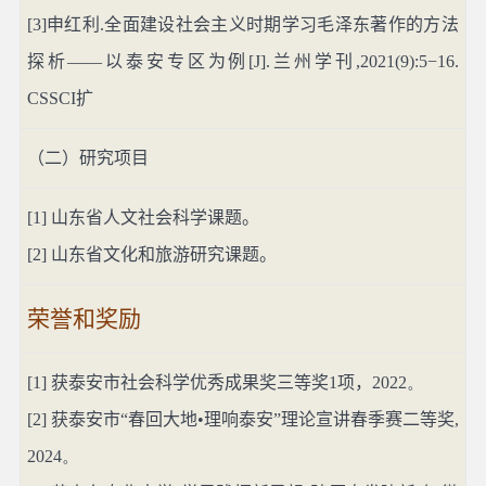
[3]
申红利
.
全面建设社会主义时期学习毛泽东著作的方法
探析——以泰安专区为例
[J].
兰州学刊
,2021(9):5−16.
CSSCI
扩
（二）研究项目
[1]
山东省人文社会科学课题。
[2]
山东省文化和旅游研究课题。
荣誉和奖励
[1]
获泰安市社会科学优秀成果奖三等奖
1
项，
2022。
[2]
获泰安市“春回大地•理响泰安”理论宣讲春季赛二等奖
,
2024。