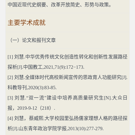
中国近现代史纲要、改革开放简史、形势与政策。
主要学术成就
（一）论文和报刊文章
[1]
刘慧
.
中华优秀传统文化创造性转化和创新性发展路径
探析
[J].
中国教工
,2021,71(9):172−173.
[2]
刘慧
.
全媒体时代高校新闻宣传的思政育人功能研究
[J].
科教导刊
,2020(3):83-85.
[3]
刘慧
.“
双一流”建设中培养高质量研究生
[N].
大众日
报，
2019-9-12
（
218
）
.
[4]
刘慧，蔡威熙
.
大学校园里弘扬儒家理想人格的路径探
析
[J].
山东青年政治学院学报
,2013(10):277-279.