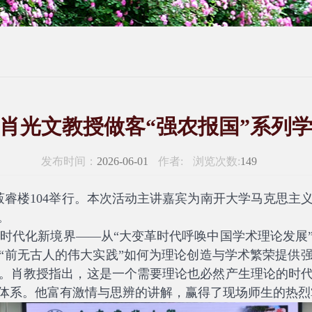
肖光文教授做客“强农报国”系列
发布时间：
2026-06-01
作者:
浏览次数:
149
菽睿楼
104
举行。本次
活动主讲嘉宾为
南开大学马克思主
。
代化新境界——从“大变革时代呼唤中国学术理论发展
“前无古人的伟大实践”如何为理论创造与学术繁荣提供
。肖教授指出，这是一个需要理论也必然产生理论的时
体系。他富有激情与思辨的讲解，赢得了现场师生的热烈