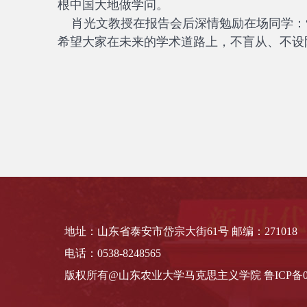
根中国大地做学问。
肖光文教授在报告会后深情勉励在场同学：“
希望大家在未来的学术道路上，不盲从、不设
地址：山东省泰安市岱宗大街61号 邮编：271018
电话：0538-8248565
版权所有@山东农业大学马克思主义学院 鲁ICP备050