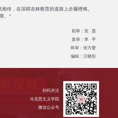
代相传，在深耕农林教育的道路上步履铿锵。
章。”
初审：安 莲
复审：李 平
终审：张方爱
编辑：汪晓彤
扫码关注
马克思主义学院
微信公众号