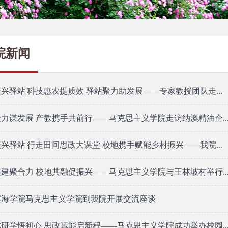
院新闻
兴驿站|科技惠农提质效 驿站聚力助发展——专家教授团队走...
力谋发展 产教携手共前行——马克思主义学院走访纳澳精油企..
兴驿站|行走田间思政大课堂 校地携手赋能乡村振兴——我院...
建聚合力 校地共融促振兴——马克思主义学院与王林坡村举行..
滨海学院马克思主义学院到我院开展交流座谈
研学悟初心 思政赋能启新程——马克思主义学院成功举办校园..