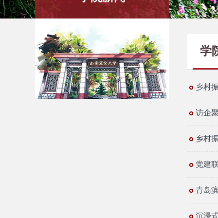
学
乡村振
访企聚
乡村振
党建联
青岛
沉浸式