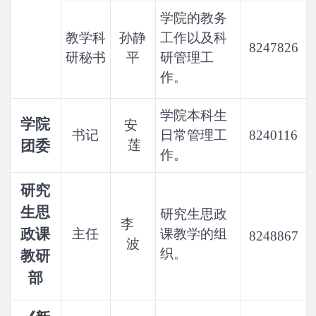
学院的教务
教学科
孙静
工作以及科
8247826
研秘书
平
研管理工
作。
学院本科生
学院
安
书记
日常管理工
8240116
团委
莲
作。
研究
生思
研究生思政
李
政课
主任
课教学的组
8248867
波
织。
教研
部