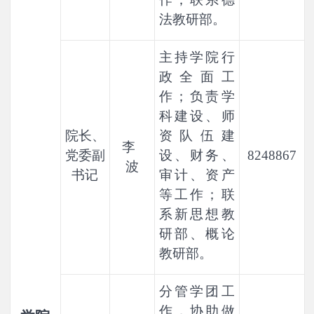
法教研部。
主持学院行
政全面工
作；负责学
科建设、师
院长、
资队伍建
李
党委副
设、财务、
8248867
波
书记
审计、资产
等工作；联
系新思想教
研部、概论
教研部。
分管学团工
作，协助做