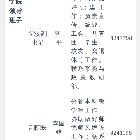
学院
好党建工
领导
作；负责宣
班子
传、统战、
党委副
李
工会、共青
8247798
书记
平
团、学生、
校友、离退
休等工作。
联系形势与
政策教研
部。
分管
本科教
学等工作，
协助做好师
李国
副院长
德师风建设
锋
8241198
工作；联系