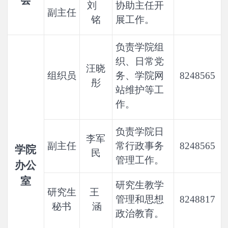
会
刘
协助主任开
副主任
铭
展工作。
负责学院组
织、日常党
汪晓
组织员
务、学院网
8248565
彤
站维护等工
作。
负责学院日
李军
副主任
常行政事务
8248565
学院
民
管理工作。
办公
室
研究生教学
研究生
王
管理和思想
8248817
秘书
涵
政治教育。