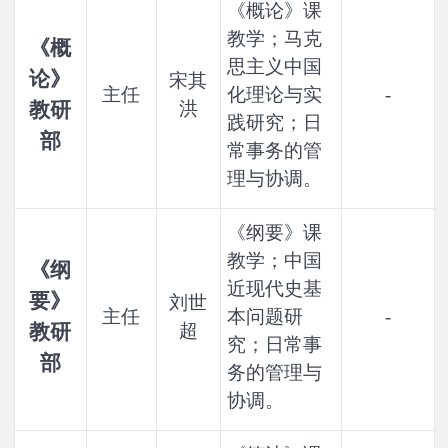
《概论》课
教学；马克
《概
思主义中国
论》
宋其
主任
化理论与实
-
教研
洪
践研究；日
部
常事务的管
理与协调。
《纲要》课
教学；中国
《纲
近现代史基
要》
刘世
主任
本问题研
-
教研
超
究；日常事
部
务的管理与
协调。