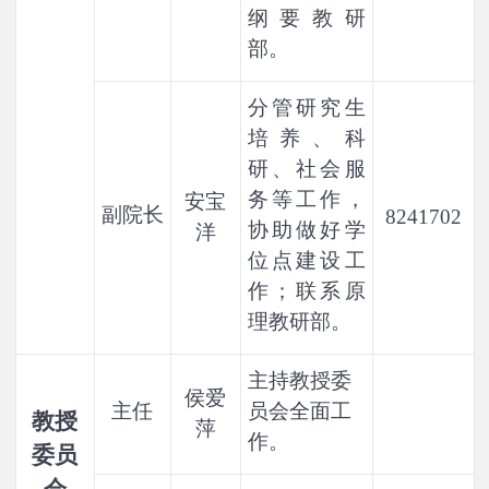
纲要教研
部。
分管
研究生
培养、科
研、社会服
务等工作，
安宝
副院长
8241702
协助
做好
学
洋
位点建设工
作；联系原
理教研部。
主持教授委
侯爱
主任
员会全面工
教授
萍
作。
委员