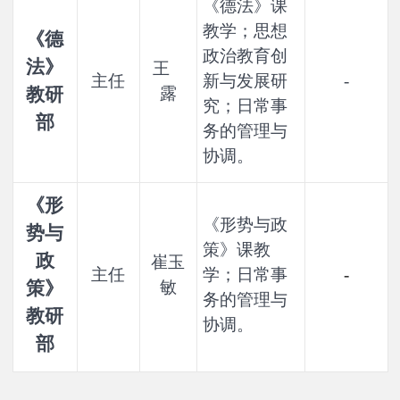
《德法》课
教学；思想
《德
政治教育创
法》
王
主任
新与发展研
-
教研
露
究；日常事
部
务的管理与
协调。
《形
《形势与政
势与
策》课教
政
崔玉
主任
学；日常事
-
策》
敏
务的管理与
教研
协调。
部