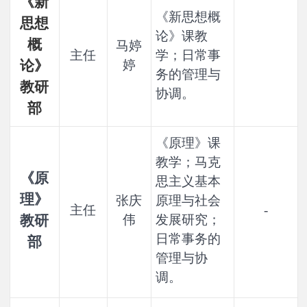
《新
《新思想概
思想
论》课教
概
马婷
主任
学；日常事
论》
婷
务的管理与
教研
协调。
部
《原理》课
教学；马克
《原
思主义基本
理》
张庆
原理与社会
主任
-
教研
伟
发展研究；
日常事务的
部
管理与协
调。