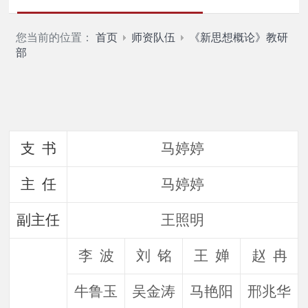
您当前的位置：
首页
师资队伍
《新思想概论》教研
部
支 书
马婷婷
主 任
马婷婷
副主任
王照明
李 波
刘 铭
王 婵
赵 冉
牛鲁玉
吴金涛
马艳阳
邢兆华