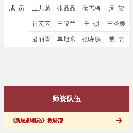
成 员
王共蒙
张晶晶
徐雪梅
周 莹
肖宏云
王晓兰
王 锁
王圣媛
潘丽嵩
单旭东
张晓鹏
董 恺
师资队伍
《新思想概论》教研部