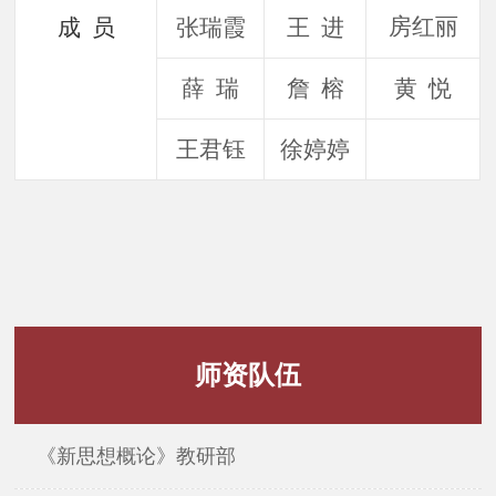
房红丽
成 员
张瑞霞
王 进
薛 瑞
詹 榕
黄 悦
王君钰
徐婷婷
师资队伍
《新思想概论》教研部