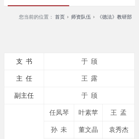
您当前的位置：
首页
师资队伍
《德法》教研部
支 书
于 颀
主 任
王 露
副主任
于 颀
任凤琴
叶素苹
王 孟
孙 未
董文晶
袁秀杰